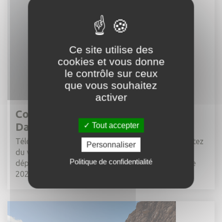
Ce site utilise des
cookies et vous donne
le contrôle sur ceux
que vous souhaitez
activer
Covoiturage : choisissez BlaBlaCar
Daily
Tout accepter
Téléchargez l'application
BlaBlaCar Daily
et profitez
Personnaliser
du voyage ! Alpes d'Azur prend en charge vos
Politique de confidentialité
déplacements en covoiturage durant toute l'année
2025.