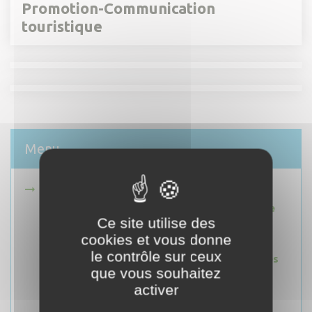
Promotion-Communication
touristique
Menu
Espaces Naturels
Réserve naturelle régionale des gorges de
Ce site utilise des
Daluis
cookies et vous donne
Zones Natura 2000
le contrôle sur ceux
Réserve Internationale de Ciel Étoilé Alpes
que vous souhaitez
Azur Mercantour
activer
Parcs naturels
Rivières Sauvages