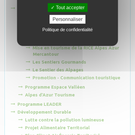
Tout accepter
Tourisme
Grands projets touristiques
Personnaliser
Les Balcons des gorges
Politique de confidentialité
La Cabane aux Lézards
La Grotte du Chat
Mise en tourisme de la RICE Alpes Azur
Mercantour
Les Sentiers Gourmands
Le Sentier des Alpages
Promotion - Communication touristique
Programme Espace Valléen
Alpes d'Azur Tourisme
Programme LEADER
Développement Durable
Lutte contre la pollution lumineuse
Projet Alimentaire Territorial