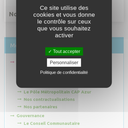
Ce site utilise des
Nos partenaires
cookies et vous donne
le contrôle sur ceux
que vous souhaitez
activer
Menu
Tout accepter
Présentation
Personnaliser
Le territoire Alpes d'Azur
Politique de confidentialité
Les compétences Alpes d'Azur
Les services intercommunaux
Le Pôle Métropolitain CAP Azur
Nos contractualisations
Nos partenaires
Gouvernance
Le Conseil Communautaire