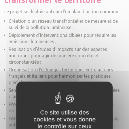
Le projet se déploie autour d'un plan d'action commun :
Création d'un réseau transfrontalier de mesure et de
suivi de la pollution lumineuse ;
Déploiement d'interventions ciblées pour réduire les
émissions lumineuses ;
Réalisation d'études d'impacts sur des espèces
nocturnes pour agir de manière concrète et
circonstanciée ;
Organisation d'échanges techniques entre acteurs
français et italiens pour harmoniser les pratiques
d'éclairage ;
Sensibilisation du grand public à travers des journées
d'animation ;
Programmes pédagogiques destinés aux écoles du
territoire ;
Ce site utilise des
Formations et accompagnement des acteurs locaux,
cookies et vous donne
publics comme privés.
le contrôle sur ceux