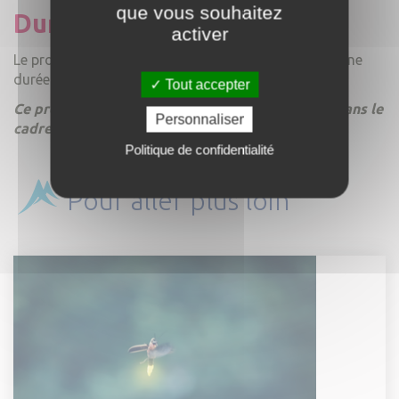
que vous souhaitez
Durée du projet
activer
Le projet a débuté à l'automne 2025 et s'étend sur une
durée de 36 mois.
Tout accepter
Ce projet est cofinancé par l'Union européenne dans le
Personnaliser
cadre du programme Interreg ALCOTRA.
Politique de confidentialité
Pour aller plus loin