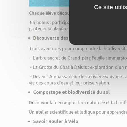
Ce site util
Chaque élève découvre les bons gestes pour écono
En bonus : participation au
concours national
protéger la planète ? »
Découverte des espaces naturels – à la re
Trois aventures pour comprendre la biodiversité 
- L'arbre secret de Grand-père Feuille : immersi
- La Grotte du Chat à Daluis : exploration d'un m
- Devenir Ambassadeur de sa rivière sauvage : a
vie des cours d'eau et leur préservation.
Compostage et biodiversité du sol
Découvrir la décomposition naturelle et la biodi
Un atelier scientifique et ludique pour apprendr
Savoir Rouler à Vélo