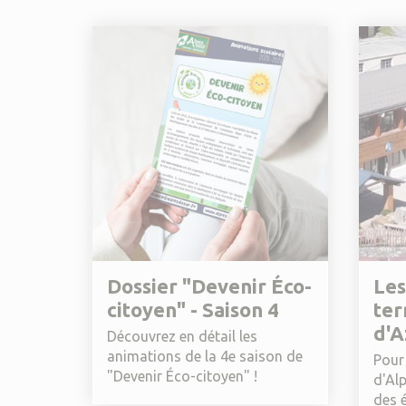
Dossier "Devenir Éco-
Les
citoyen" - Saison 4
ter
d'A
Découvrez en détail les
animations de la 4e saison de
Pour 
"Devenir Éco-citoyen" !
d'Al
des é