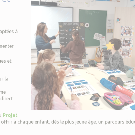
daptées à
imenter
es et
r la
mme
direct
du
Projet
à offrir à chaque enfant, dès le plus jeune âge, un parcours édu