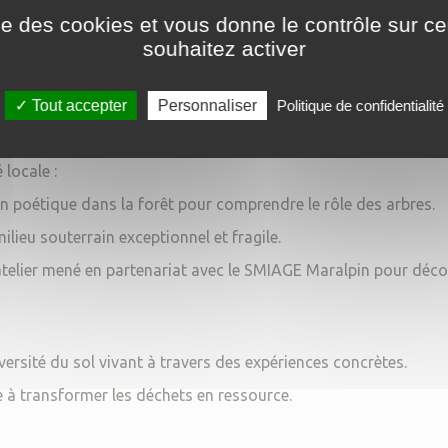
climatique, la mobilité et la gestion de l'eau.
ise des cookies et vous donne le contrôle sur 
souhaitez activer
miser l'énergie et participer à la protection de la planète.
 Écopousse
sur le thème 2025-2026 « Quel est ton super pouvo
Tout accepter
Personnaliser
Politique de confidentialité
ncontre du vivant
locale :
on poétique dans la forêt pour comprendre le rôle des arbres.
ilieu souterrain exceptionnel et fragile.
telier mené en partenariat avec le SMIAGE Maralpin pour décou
versité du sol vivant à travers des expériences concrètes.
e à transformer les déchets en ressource.