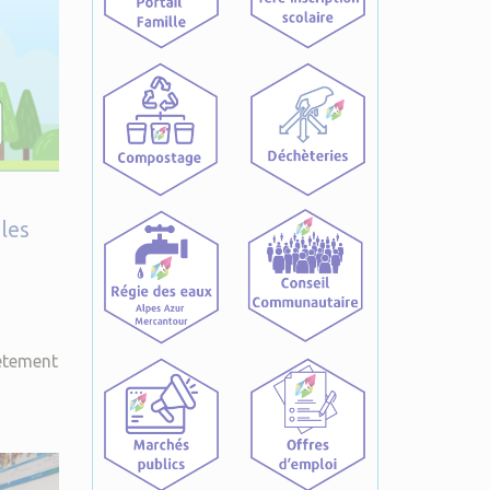
les
rètement