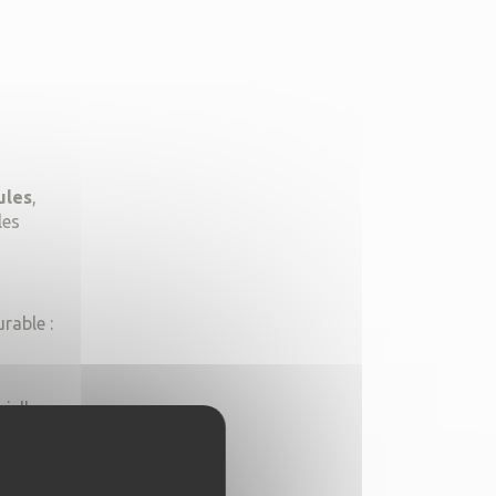
ules
,
les
rable :
ielle.
ement