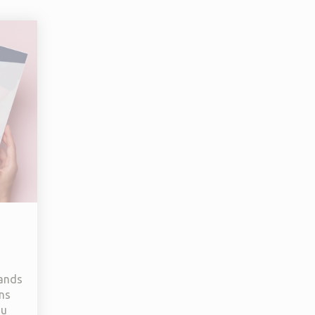
rands
ons
au