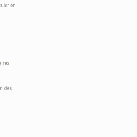
culer en
ires
in des