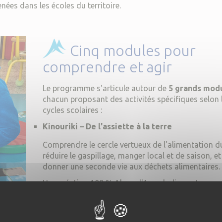
nées dans les écoles du territoire.
Cinq modules pour
comprendre et agir
Le programme s'articule autour de
5 grands mod
chacun proposant des activités spécifiques selon 
cycles scolaires :
Kinouriki – De l'assiette à la terre
Comprendre le cercle vertueux de l'alimentation du
réduire le gaspillage, manger local et de saison, et
donner une seconde vie aux déchets alimentaires.
Une création 100 % Alpes d'Azur, ludique et sensor
Écopousse – La transition écologique
Explorer trois thématiques essentielles : le chang